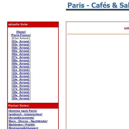
aktuelle Seite:
u
[
Home
]
[
Paris-France
]
[01er Arrond.]
[
02e Arrond.
]
[
03e Arrond.
]
[
04e Arrond.
]
[
05e Arrond.
]
[
06e Arrond.
]
[
07e Arrond.
]
[
08e Arrond.
]
[
09e Arrond.
]
[
10e Arrond.
]
[
11e Arrond.
]
[
12e Arrond.
]
[
13e Arrond.
]
[
14e Arrond.
]
[
15e Arrond.
]
[
16e Arrond.
]
[
17e Arrond.
]
[
18e Arrond.
]
[
19e Arrond.
]
[
20e Arrond.
]
Pariser Seiten:
[
Anreise nach Paris
]
[
arabisch - islamisches
]
[
Arrondissements
]
[
Bars - Discos - Nachtklubs
]
[
Behörden / Politik
]
[
Bistroempfehlungen
]