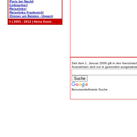
[
Paris bei Nacht
]
[
Linkpartner
]
[
Reiselinks
]
[
Reiselinks Frankreich
]
[
Zimmer am Balaton - Ungarn
]
© ( 2001 - 2012 ) Heinz Kunis
Seit dem 1. Januar 2008 gilt in den französi
Ausnahmen sind nur in gesondert ausgewies
Benutzerdefinierte Suche