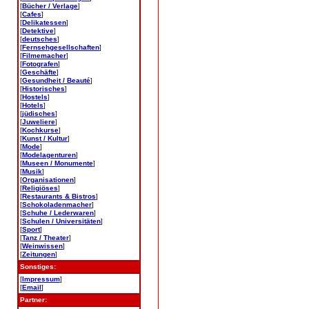
[
Bücher / Verlage
]
[
Cafes
]
[
Delikatessen
]
[
Detektive
]
[
deutsches
]
[
Fernsehgesellschaften
]
[
Filmemacher
]
[
Fotografen
]
[
Geschäfte
]
[
Gesundheit / Beauté
]
[
Historisches
]
[
Hostels
]
[
Hotels
]
[
jüdisches
]
[
Juweliere
]
[
Kochkurse
]
[
Kunst / Kultur
]
[
Mode
]
[
Modelagenturen
]
[
Museen / Monumente
]
[
Musik
]
[
Organisationen
]
[
Religiöses
]
[
Restaurants & Bistros
]
[
Schokoladenmacher
]
[
Schuhe / Lederwaren
]
[
Schulen / Universitäten
]
[
Sport
]
[
Tanz / Theater
]
[
Weinwissen
]
[
Zeitungen
]
Sonstiges:
[
Impressum
]
[
Email
]
Partner: