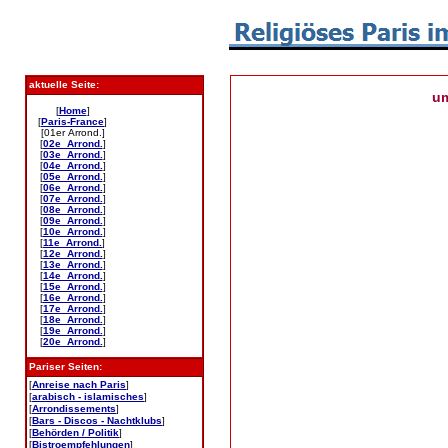
aktuelle Seite:
u
[
Home
]
[
Paris-France
]
[01er Arrond.]
[
02e Arrond.
]
[
03e Arrond.
]
[
04e Arrond.
]
[
05e Arrond.
]
[
06e Arrond.
]
[
07e Arrond.
]
[
08e Arrond.
]
[
09e Arrond.
]
[
10e Arrond.
]
[
11e Arrond.
]
[
12e Arrond.
]
[
13e Arrond.
]
[
14e Arrond.
]
[
15e Arrond.
]
[
16e Arrond.
]
[
17e Arrond.
]
[
18e Arrond.
]
[
19e Arrond.
]
[
20e Arrond.
]
Pariser Seiten:
[
Anreise nach Paris
]
[
arabisch - islamisches
]
[
Arrondissements
]
[
Bars - Discos - Nachtklubs
]
[
Behörden / Politik
]
[
Bistroempfehlungen
]