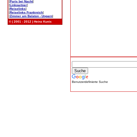
[
Paris bei Nacht
]
[
Linkpartner
]
[
Reiselinks
]
[
Reiselinks Frankreich
]
[
Zimmer am Balaton - Ungarn
]
© ( 2001 - 2012 ) Heinz Kunis
Benutzerdefinierte Suche