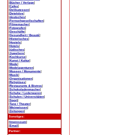
[
Bücher / Verlage
]
[
Cafes
]
[
Delikatessen
]
[
Detektive
]
[
deutsches
]
[
Fernsehgesellschaften
]
[
Filmemacher
]
[
Fotografen
]
[
Geschäfte
]
[
Gesundheit / Beauté
]
[
Historisches
]
[
Hostels
]
[
Hotels
]
[
jüdisches
]
[
Juweliere
]
[
Kochkurse
]
[
Kunst / Kultur
]
[
Mode
]
[
Modelagenturen
]
[
Museen / Monumente
]
[
Musik
]
[
Organisationen
]
[
Religiöses
]
[
Restaurants & Bistros
]
[
Schokoladenmacher
]
[
Schuhe / Lederwaren
]
[
Schulen / Universitäten
]
[
Sport
]
[
Tanz / Theater
]
[
Weinwissen
]
[
Zeitungen
]
Sonstiges:
[
Impressum
]
[
Email
]
Partner: