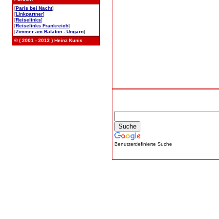
[
Paris bei Nacht
]
[
Linkpartner
]
[
Reiselinks
]
[
Reiselinks Frankreich
]
[
Zimmer am Balaton - Ungarn
]
© ( 2001 - 2012 ) Heinz Kunis
Benutzerdefinierte Suche