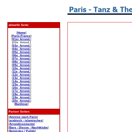
aktuelle Seite:
[
Home
]
[
Paris-France
]
[
01er Arrond.
]
[02e Arrond.]
[
03e Arrond.
]
[
04e Arrond.
]
[
05e Arrond.
]
[
06e Arrond.
]
[
07e Arrond.
]
[
08e Arrond.
]
[
09e Arrond.
]
[
10e Arrond.
]
[
11e Arrond.
]
[
12e Arrond.
]
[
13e Arrond.
]
[
14e Arrond.
]
[
15e Arrond.
]
[
16e Arrond.
]
[
17e Arrond.
]
[
18e Arrond.
]
[
19e Arrond.
]
[
20e Arrond.
]
[
Banlieue
]
Pariser Seiten:
[
Anreise nach Paris
]
[
arabisch - islamisches
]
[
Arrondissements
]
[
Bars - Discos - Nachtklubs
]
[
Behörden / Politik
]