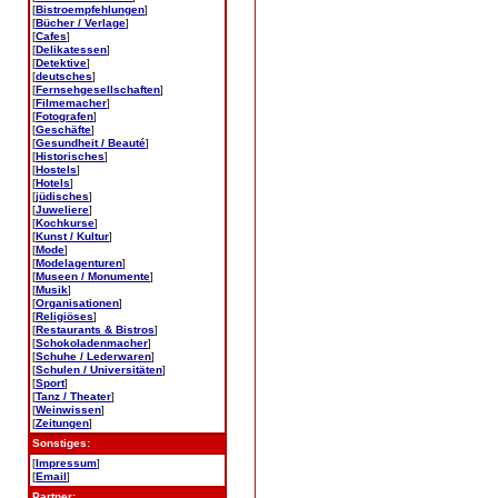
[
Bistroempfehlungen
]
[
Bücher / Verlage
]
[
Cafes
]
[
Delikatessen
]
[
Detektive
]
[
deutsches
]
[
Fernsehgesellschaften
]
[
Filmemacher
]
[
Fotografen
]
[
Geschäfte
]
[
Gesundheit / Beauté
]
[
Historisches
]
[
Hostels
]
[
Hotels
]
[
jüdisches
]
[
Juweliere
]
[
Kochkurse
]
[
Kunst / Kultur
]
[
Mode
]
[
Modelagenturen
]
[
Museen / Monumente
]
[
Musik
]
[
Organisationen
]
[
Religiöses
]
[
Restaurants & Bistros
]
[
Schokoladenmacher
]
[
Schuhe / Lederwaren
]
[
Schulen / Universitäten
]
[
Sport
]
[
Tanz / Theater
]
[
Weinwissen
]
[
Zeitungen
]
Sonstiges:
[
Impressum
]
[
Email
]
Partner: