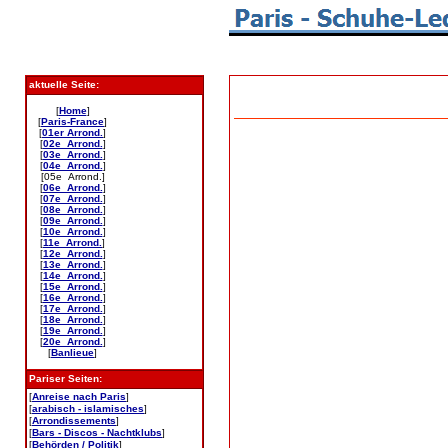
aktuelle Seite:
[
Home
]
[
Paris-France
]
[
01er Arrond.
]
[
02e Arrond.
]
[
03e Arrond.
]
[
04e Arrond.
]
[05e Arrond.]
[
06e Arrond.
]
[
07e Arrond.
]
[
08e Arrond.
]
[
09e Arrond.
]
[
10e Arrond.
]
[
11e Arrond.
]
[
12e Arrond.
]
[
13e Arrond.
]
[
14e Arrond.
]
[
15e Arrond.
]
[
16e Arrond.
]
[
17e Arrond.
]
[
18e Arrond.
]
[
19e Arrond.
]
[
20e Arrond.
]
[
Banlieue
]
Pariser Seiten:
[
Anreise nach Paris
]
[
arabisch - islamisches
]
[
Arrondissements
]
[
Bars - Discos - Nachtklubs
]
[
Behörden / Politik
]