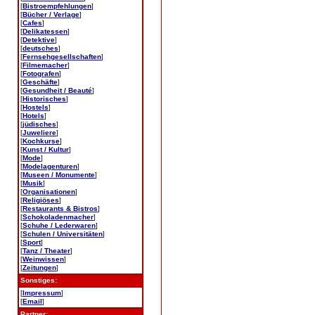
[
Bistroempfehlungen
]
[
Bücher / Verlage
]
[
Cafes
]
[
Delikatessen
]
[
Detektive
]
[
deutsches
]
[
Fernsehgesellschaften
]
[
Filmemacher
]
[
Fotografen
]
[
Geschäfte
]
[
Gesundheit / Beauté
]
[
Historisches
]
[
Hostels
]
[
Hotels
]
[
jüdisches
]
[
Juweliere
]
[
Kochkurse
]
[
Kunst / Kultur
]
[
Mode
]
[
Modelagenturen
]
[
Museen / Monumente
]
[
Musik
]
[
Organisationen
]
[
Religiöses
]
[
Restaurants & Bistros
]
[
Schokoladenmacher
]
[
Schuhe / Lederwaren
]
[
Schulen / Universitäten
]
[
Sport
]
[
Tanz / Theater
]
[
Weinwissen
]
[
Zeitungen
]
Sonstiges:
[
Impressum
]
[
Email
]
Partner: