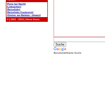
[
Paris bei Nacht
]
[
Linkpartner
]
[
Reiselinks
]
[
Reiselinks Frankreich
]
[
Zimmer am Balaton - Ungarn
]
© ( 2001 - 2012 ) Heinz Kunis
Benutzerdefinierte Suche