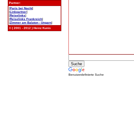
Partner:
[
Paris bei Nacht
]
[
Linkpartner
]
[
Reiselinks
]
[
Reiselinks Frankreich
]
[
Zimmer am Balaton - Ungarn
]
© ( 2001 - 2012 ) Heinz Kunis
Benutzerdefinierte Suche