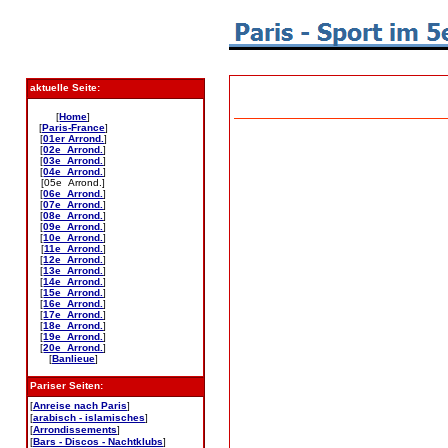
aktuelle Seite:
[
Home
]
[
Paris-France
]
[
01er Arrond.
]
[
02e Arrond.
]
[
03e Arrond.
]
[
04e Arrond.
]
[05e Arrond.]
[
06e Arrond.
]
[
07e Arrond.
]
[
08e Arrond.
]
[
09e Arrond.
]
[
10e Arrond.
]
[
11e Arrond.
]
[
12e Arrond.
]
[
13e Arrond.
]
[
14e Arrond.
]
[
15e Arrond.
]
[
16e Arrond.
]
[
17e Arrond.
]
[
18e Arrond.
]
[
19e Arrond.
]
[
20e Arrond.
]
[
Banlieue
]
Pariser Seiten:
[
Anreise nach Paris
]
[
arabisch - islamisches
]
[
Arrondissements
]
[
Bars - Discos - Nachtklubs
]