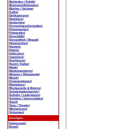
[
Behörden / Politik
]
[
Bistroempfehlungen
]
[
Bücher / Verlage
]
[
Cafes
]
[
Delikatessen
]
[
Detektive
]
[
deutsches
]
[
Fernsehgesellschaften
]
[
Filmemacher
]
[
Fotografen
]
[
Geschäfte
]
[
Gesundheit / Beauté
]
[
Historisches
]
[
Hostels
]
[
Hotels
]
[
jüdisches
]
[
Juweliere
]
[
Kochkurse
]
[
Kunst / Kultur
]
[
Mode
]
[
Modelagenturen
]
[
Museen / Monumente
]
[
Musik
]
[
Organisationen
]
[
Religiöses
]
[
Restaurants & Bistros
]
[
Schokoladenmacher
]
[
Schuhe / Lederwaren
]
[
Schulen / Universitäten
]
[
Sport
]
[
Tanz / Theater
]
[
Weinwissen
]
[
Zeitungen
]
Sonstiges:
[
Impressum
]
[
Email
]