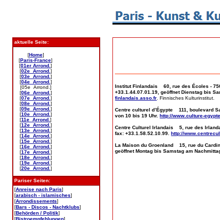
aktuelle Seite:
[
Home
]
[
Paris-France
]
[
01er Arrond.
]
[
02e Arrond.
]
[
03e Arrond.
]
[
04e Arrond.
]
Institut Finlandais 60, rue des Écoles - 75
[05e Arrond.]
+33.1.44.07.01.19, geöffnet Dienstag bis S
[
06e Arrond.
]
finlandais.asso.fr
. Finnisches Kulturinstitut.
[
07e Arrond.
]
[
08e Arrond.
]
[
09e Arrond.
]
Centre culturel d’Égypte 111, boulevard Sa
[
10e Arrond.
]
von 10 bis 19 Uhr.
http://www.culture-egypt
[
11e Arrond.
]
[
12e Arrond.
]
Centre Culturel Irlandais 5, rue des Irland
[
13e Arrond.
]
fax: +33.1.58.52.10.99.
http://www.centrecul
[
14e Arrond.
]
[
15e Arrond.
]
La Maison du Groenland 15, rue du Cardinal
[
16e Arrond.
]
geöffnet Montag bis Samstag am Nachmitta
[
17e Arrond.
]
[
18e Arrond.
]
[
19e Arrond.
]
[
20e Arrond.
]
Pariser Seiten:
[
Anreise nach Paris
]
[
arabisch - islamisches
]
[
Arrondissements
]
[
Bars - Discos - Nachtklubs
]
[
Behörden / Politik
]
[
Bistroempfehlungen
]