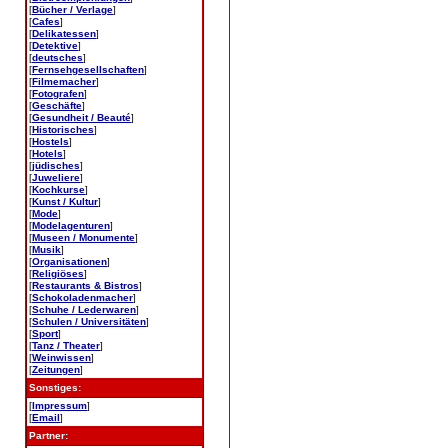
[
Bücher / Verlage
]
[
Cafes
]
[
Delikatessen
]
[
Detektive
]
[
deutsches
]
[
Fernsehgesellschaften
]
[
Filmemacher
]
[
Fotografen
]
[
Geschäfte
]
[
Gesundheit / Beauté
]
[
Historisches
]
[
Hostels
]
[
Hotels
]
[
jüdisches
]
[
Juweliere
]
[
Kochkurse
]
[
Kunst / Kultur
]
[
Mode
]
[
Modelagenturen
]
[
Museen / Monumente
]
[
Musik
]
[
Organisationen
]
[
Religiöses
]
[
Restaurants & Bistros
]
[
Schokoladenmacher
]
[
Schuhe / Lederwaren
]
[
Schulen / Universitäten
]
[
Sport
]
[
Tanz / Theater
]
[
Weinwissen
]
[
Zeitungen
]
Sonstiges:
[
Impressum
]
[
Email
]
Partner: