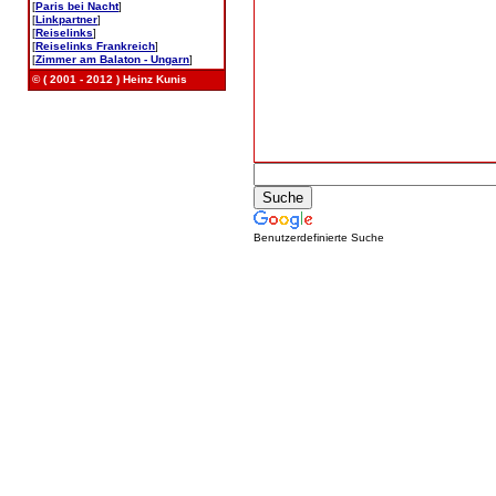
[
Paris bei Nacht
]
[
Linkpartner
]
[
Reiselinks
]
[
Reiselinks Frankreich
]
[
Zimmer am Balaton - Ungarn
]
© ( 2001 - 2012 ) Heinz Kunis
Benutzerdefinierte Suche