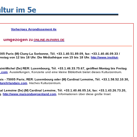
Vorheriges Arrondissement 4e
umgezogen
zu
ONLINE-IN-PARIS.DE
005 Paris (M) Cluny-La Sorbonne, Tél. +33.1.40.51.89.09, fax: +33.1.40.46.09.33 /
amstag von 12 bis 18 Uhr. Die Médiathèque von 15 bis 18 Uhr.
http://www.institut-
int-Michel (5e) RER: Luxembourg, Tél. +33.1.46.33.75.67, geöffnet Montag bis Freitag
e.com
.
Ausstellungen, Konzerte und eine kleine Bibliothek bietet dieses Kulturzentrum.
ais - 75005 Paris; RER: Luxembourg oder (M) Cardinal Lemoine, Tél. +33.1.58.52.10.30,
turelirlandais.com
. Irisches Kulturzentrum.
 Lemoine (5e) (M) Cardinal Lemoine, Tél. +33.1.40.46.05.14, fax: +33.1.43.26.73.20,
g.
http://www.maisondugroenland.com
. Informationen über diese große Insel.