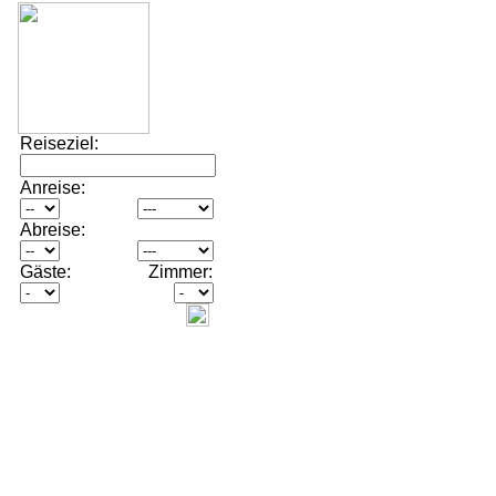
Reiseziel:
Anreise:
Abreise:
Gäste:
Zimmer: