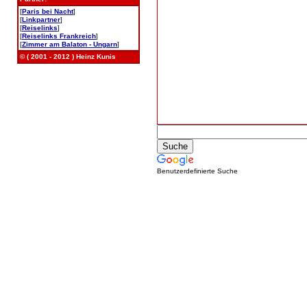
[
Paris bei Nacht
]
[
Linkpartner
]
[
Reiselinks
]
[
Reiselinks Frankreich
]
[
Zimmer am Balaton - Ungarn
]
© ( 2001 - 2012 ) Heinz Kunis
Benutzerdefinierte Suche