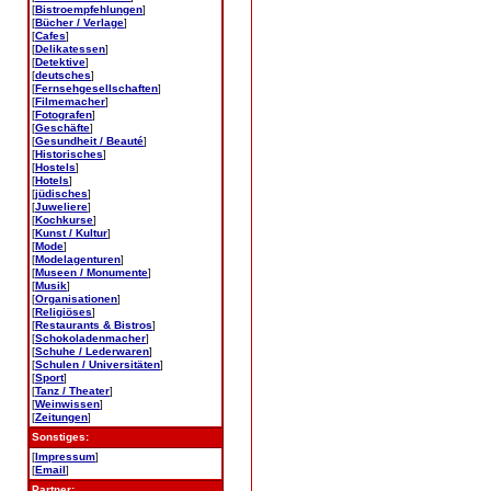
[
Bistroempfehlungen
]
[
Bücher / Verlage
]
[
Cafes
]
[
Delikatessen
]
[
Detektive
]
[
deutsches
]
[
Fernsehgesellschaften
]
[
Filmemacher
]
[
Fotografen
]
[
Geschäfte
]
[
Gesundheit / Beauté
]
[
Historisches
]
[
Hostels
]
[
Hotels
]
[
jüdisches
]
[
Juweliere
]
[
Kochkurse
]
[
Kunst / Kultur
]
[
Mode
]
[
Modelagenturen
]
[
Museen / Monumente
]
[
Musik
]
[
Organisationen
]
[
Religiöses
]
[
Restaurants & Bistros
]
[
Schokoladenmacher
]
[
Schuhe / Lederwaren
]
[
Schulen / Universitäten
]
[
Sport
]
[
Tanz / Theater
]
[
Weinwissen
]
[
Zeitungen
]
Sonstiges:
[
Impressum
]
[
Email
]
Partner: