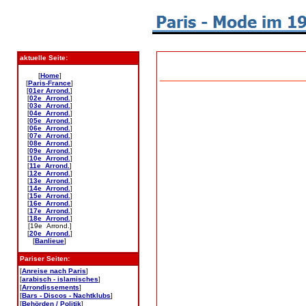
aktuelle Seite:
[
Home
]
[
Paris-France
]
[
01er Arrond.
]
[
02e Arrond.
]
[
03e Arrond.
]
[
04e Arrond.
]
[
05e Arrond.
]
[
06e Arrond.
]
[
07e Arrond.
]
[
08e Arrond.
]
[
09e Arrond.
]
[
10e Arrond.
]
[
11e Arrond.
]
[
12e Arrond.
]
[
13e Arrond.
]
[
14e Arrond.
]
[
15e Arrond.
]
[
16e Arrond.
]
[
17e Arrond.
]
[
18e Arrond.
]
[19e Arrond.]
[
20e Arrond.
]
[
Banlieue
]
Pariser Seiten:
[
Anreise nach Paris
]
[
arabisch - islamisches
]
[
Arrondissements
]
[
Bars - Discos - Nachtklubs
]
[
Behörden / Politik
]