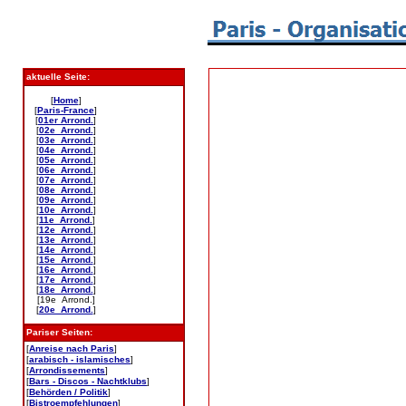
aktuelle Seite:
[
Home
]
[
Paris-France
]
[
01er Arrond.
]
[
02e Arrond.
]
[
03e Arrond.
]
[
04e Arrond.
]
[
05e Arrond.
]
[
06e Arrond.
]
[
07e Arrond.
]
[
08e Arrond.
]
[
09e Arrond.
]
[
10e Arrond.
]
[
11e Arrond.
]
[
12e Arrond.
]
[
13e Arrond.
]
[
14e Arrond.
]
[
15e Arrond.
]
[
16e Arrond.
]
[
17e Arrond.
]
[
18e Arrond.
]
[19e Arrond.]
[
20e Arrond.
]
Pariser Seiten:
[
Anreise nach Paris
]
[
arabisch - islamisches
]
[
Arrondissements
]
[
Bars - Discos - Nachtklubs
]
[
Behörden / Politik
]
[
Bistroempfehlungen
]