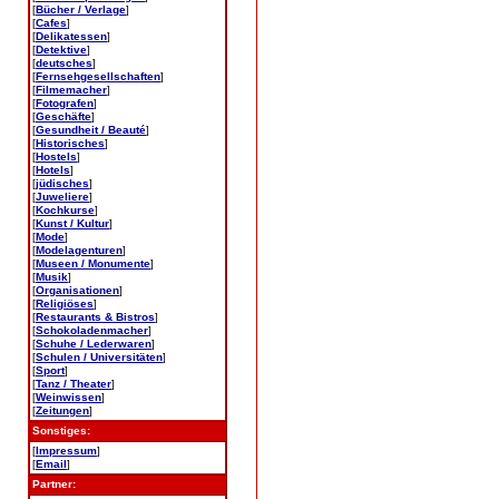
[
Bücher / Verlage
]
[
Cafes
]
[
Delikatessen
]
[
Detektive
]
[
deutsches
]
[
Fernsehgesellschaften
]
[
Filmemacher
]
[
Fotografen
]
[
Geschäfte
]
[
Gesundheit / Beauté
]
[
Historisches
]
[
Hostels
]
[
Hotels
]
[
jüdisches
]
[
Juweliere
]
[
Kochkurse
]
[
Kunst / Kultur
]
[
Mode
]
[
Modelagenturen
]
[
Museen / Monumente
]
[
Musik
]
[
Organisationen
]
[
Religiöses
]
[
Restaurants & Bistros
]
[
Schokoladenmacher
]
[
Schuhe / Lederwaren
]
[
Schulen / Universitäten
]
[
Sport
]
[
Tanz / Theater
]
[
Weinwissen
]
[
Zeitungen
]
Sonstiges:
[
Impressum
]
[
Email
]
Partner: