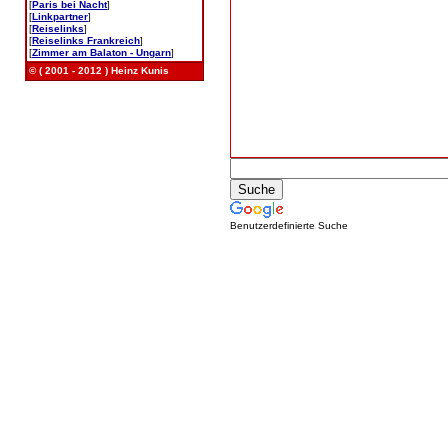
[
Paris bei Nacht
]
[
Linkpartner
]
[
Reiselinks
]
[
Reiselinks Frankreich
]
[
Zimmer am Balaton - Ungarn
]
© ( 2001 - 2012 ) Heinz Kunis
Benutzerdefinierte Suche