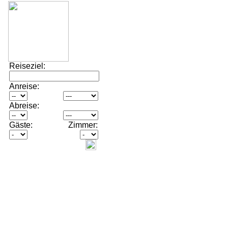
Reiseziel:
Anreise:
Abreise:
Gäste:
Zimmer: