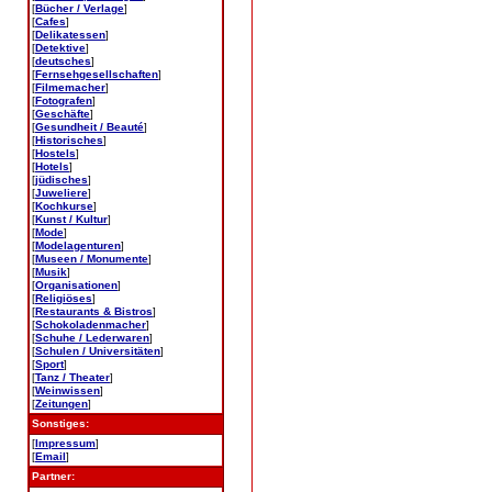
[
Bücher / Verlage
]
[
Cafes
]
[
Delikatessen
]
[
Detektive
]
[
deutsches
]
[
Fernsehgesellschaften
]
[
Filmemacher
]
[
Fotografen
]
[
Geschäfte
]
[
Gesundheit / Beauté
]
[
Historisches
]
[
Hostels
]
[
Hotels
]
[
jüdisches
]
[
Juweliere
]
[
Kochkurse
]
[
Kunst / Kultur
]
[
Mode
]
[
Modelagenturen
]
[
Museen / Monumente
]
[
Musik
]
[
Organisationen
]
[
Religiöses
]
[
Restaurants & Bistros
]
[
Schokoladenmacher
]
[
Schuhe / Lederwaren
]
[
Schulen / Universitäten
]
[
Sport
]
[
Tanz / Theater
]
[
Weinwissen
]
[
Zeitungen
]
Sonstiges:
[
Impressum
]
[
Email
]
Partner: