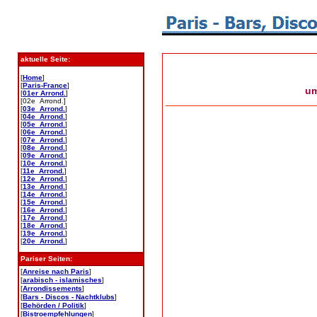
aktuelle Seite:
[
Home
]
[
Paris-France
]
u
[
01er Arrond.
]
[02e Arrond.]
[
03e Arrond.
]
[
04e Arrond.
]
[
05e Arrond.
]
[
06e Arrond.
]
[
07e Arrond.
]
[
08e Arrond.
]
[
09e Arrond.
]
[
10e Arrond.
]
[
11e Arrond.
]
[
12e Arrond.
]
[
13e Arrond.
]
[
14e Arrond.
]
[
15e Arrond.
]
[
16e Arrond.
]
[
17e Arrond.
]
[
18e Arrond.
]
[
19e Arrond.
]
[
20e Arrond.
]
Pariser Seiten:
[
Anreise nach Paris
]
[
arabisch - islamisches
]
[
Arrondissements
]
[
Bars - Discos - Nachtklubs
]
[
Behörden / Politik
]
[
Bistroempfehlungen
]