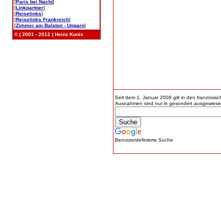
[
Paris bei Nacht
]
[
Linkpartner
]
[
Reiselinks
]
[
Reiselinks Frankreich
]
[
Zimmer am Balaton - Ungarn
]
© ( 2001 - 2012 ) Heinz Kunis
Seit dem 1. Januar 2008 gilt in den französis
Ausnahmen sind nur in gesondert ausgewiese
Benutzerdefinierte Suche