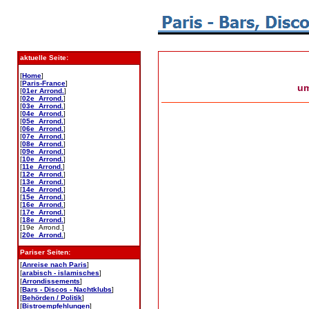
aktuelle Seite:
[
Home
]
[
Paris-France
]
u
[
01er Arrond.
]
[
02e Arrond.
]
[
03e Arrond.
]
[
04e Arrond.
]
[
05e Arrond.
]
[
06e Arrond.
]
[
07e Arrond.
]
[
08e Arrond.
]
[
09e Arrond.
]
[
10e Arrond.
]
[
11e Arrond.
]
[
12e Arrond.
]
[
13e Arrond.
]
[
14e Arrond.
]
[
15e Arrond.
]
[
16e Arrond.
]
[
17e Arrond.
]
[
18e Arrond.
]
[19e Arrond.]
[
20e Arrond.
]
Pariser Seiten:
[
Anreise nach Paris
]
[
arabisch - islamisches
]
[
Arrondissements
]
[
Bars - Discos - Nachtklubs
]
[
Behörden / Politik
]
[
Bistroempfehlungen
]