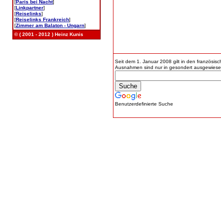
[
Paris bei Nacht
]
[
Linkpartner
]
[
Reiselinks
]
[
Reiselinks Frankreich
]
[
Zimmer am Balaton - Ungarn
]
© ( 2001 - 2012 ) Heinz Kunis
Seit dem 1. Januar 2008 gilt in den französis
Ausnahmen sind nur in gesondert ausgewiese
Benutzerdefinierte Suche