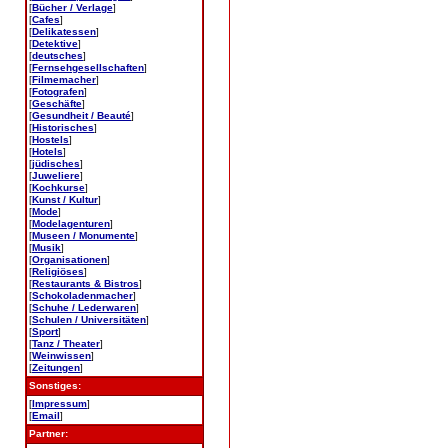
[
Bücher / Verlage
]
[
Cafes
]
[
Delikatessen
]
[
Detektive
]
[
deutsches
]
[
Fernsehgesellschaften
]
[
Filmemacher
]
[
Fotografen
]
[
Geschäfte
]
[
Gesundheit / Beauté
]
[
Historisches
]
[
Hostels
]
[
Hotels
]
[
jüdisches
]
[
Juweliere
]
[
Kochkurse
]
[
Kunst / Kultur
]
[
Mode
]
[
Modelagenturen
]
[
Museen / Monumente
]
[
Musik
]
[
Organisationen
]
[
Religiöses
]
[
Restaurants & Bistros
]
[
Schokoladenmacher
]
[
Schuhe / Lederwaren
]
[
Schulen / Universitäten
]
[
Sport
]
[
Tanz / Theater
]
[
Weinwissen
]
[
Zeitungen
]
Sonstiges:
[
Impressum
]
[
Email
]
Partner: