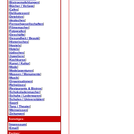
[
Bistroempfehlungen
]
[
Bücher / Verlage
]
[
Cafes
]
[
Delikatessen
]
[
Detektive
]
[
deutsches
]
[
Fernsehgesellschaften
]
[
Filmemacher
]
[
Fotografen
]
[
Geschäfte
]
[
Gesundheit / Beauté
]
[
Historisches
]
[
Hostels
]
[
Hotels
]
[
jüdisches
]
[
Juweliere
]
[
Kochkurse
]
[
Kunst / Kultur
]
[
Mode
]
[
Modelagenturen
]
[
Museen / Monumente
]
[
Musik
]
[
Organisationen
]
[
Religiöses
]
[
Restaurants & Bistros
]
[
Schokoladenmacher
]
[
Schuhe / Lederwaren
]
[
Schulen / Universitäten
]
[
Sport
]
[
Tanz / Theater
]
[
Weinwissen
]
[
Zeitungen
]
Sonstiges:
[
Impressum
]
[
Email
]
Partner: