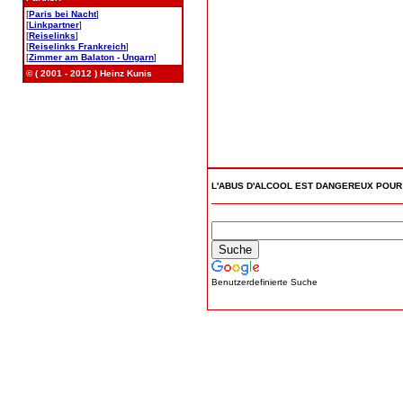
[
Paris bei Nacht
]
[
Linkpartner
]
[
Reiselinks
]
[
Reiselinks Frankreich
]
[
Zimmer am Balaton - Ungarn
]
© ( 2001 - 2012 ) Heinz Kunis
L'ABUS D'ALCOOL EST DANGEREUX POU
Benutzerdefinierte Suche