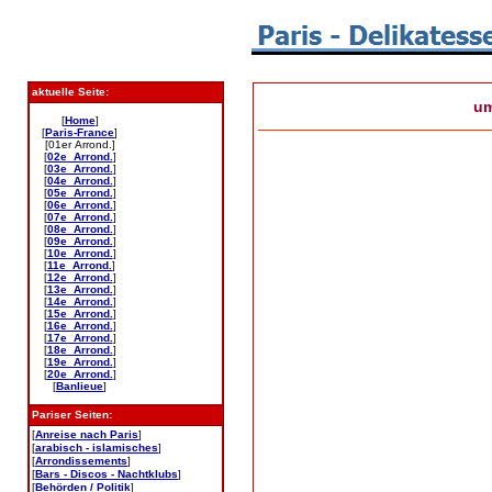
aktuelle Seite:
u
[
Home
]
[
Paris-France
]
[01er Arrond.]
[
02e Arrond.
]
[
03e Arrond.
]
[
04e Arrond.
]
[
05e Arrond.
]
[
06e Arrond.
]
[
07e Arrond.
]
[
08e Arrond.
]
[
09e Arrond.
]
[
10e Arrond.
]
[
11e Arrond.
]
[
12e Arrond.
]
[
13e Arrond.
]
[
14e Arrond.
]
[
15e Arrond.
]
[
16e Arrond.
]
[
17e Arrond.
]
[
18e Arrond.
]
[
19e Arrond.
]
[
20e Arrond.
]
[
Banlieue
]
Pariser Seiten:
[
Anreise nach Paris
]
[
arabisch - islamisches
]
[
Arrondissements
]
[
Bars - Discos - Nachtklubs
]
[
Behörden / Politik
]