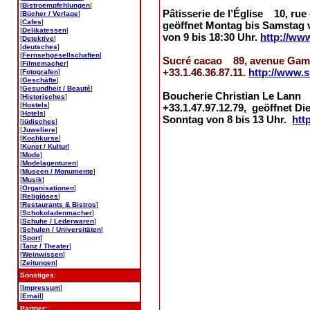
[
Bistroempfehlungen
]
Pâtisserie de l’Église 10, rue 
[
Bücher / Verlage
]
[
Cafes
]
geöffnet Montag bis Samstag v
[
Delikatessen
]
von 9 bis 18:30 Uhr.
http://ww
[
Detektive
]
[
deutsches
]
[
Fernsehgesellschaften
]
Sucré cacao 89, avenue Gambet
[
Filmemacher
]
+33.1.46.36.87.11.
http://www.
[
Fotografen
]
[
Geschäfte
]
[
Gesundheit / Beauté
]
Boucherie Christian Le Lann 2
[
Historisches
]
[
Hostels
]
+33.1.47.97.12.79, geöffnet Di
[
Hotels
]
Sonntag von 8 bis 13 Uhr.
htt
[
jüdisches
]
[
Juweliere
]
[
Kochkurse
]
[
Kunst / Kultur
]
[
Mode
]
[
Modelagenturen
]
[
Museen / Monumente
]
[
Musik
]
[
Organisationen
]
[
Religiöses
]
[
Restaurants & Bistros
]
[
Schokoladenmacher
]
[
Schuhe / Lederwaren
]
[
Schulen / Universitäten
]
[
Sport
]
[
Tanz / Theater
]
[
Weinwissen
]
[
Zeitungen
]
Sonstiges:
[
Impressum
]
[
Email
]
Partner: