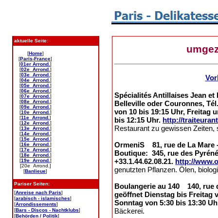
aktuelle Seite:
umgez
[
Home
]
[
Paris-France
]
[
01er Arrond.
]
[
02e Arrond.
]
[
03e Arrond.
]
Vor
[
04e Arrond.
]
[
05e Arrond.
]
[
06e Arrond.
]
Spécialités Antillaises Jean e
[
07e Arrond.
]
[
08e Arrond.
]
Belleville oder Couronnes, Tél
[
09e Arrond.
]
von 10 bis 19:15 Uhr, Freitag
[
10e Arrond.
]
[
11e Arrond.
]
bis 12:15 Uhr.
http://traiteuran
[
12e Arrond.
]
Restaurant zu gewissen Zeiten, s
[
13e Arrond.
]
[
14e Arrond.
]
[
15e Arrond.
]
OrmeniS 81, rue de La Mare - 7
[
16e Arrond.
]
[
17e Arrond.
]
Boutique: 345, rue des Pyréné
[
18e Arrond.
]
+33.1.44.62.08.21.
http://www.
[
19e Arrond.
]
[20e Arrond.]
genutzten Pflanzen. Ölen, biolo
[
Banlieue
]
Pariser Seiten:
Boulangerie au 140 140, rue de 
[
Anreise nach Paris
]
geöffnet Dienstag bis Freitag 
[
arabisch - islamisches
]
Sonntag von 5:30 bis 13:30 Uh
[
Arrondissements
]
Bäckerei.
[
Bars - Discos - Nachtklubs
]
[
Behörden / Politik
]