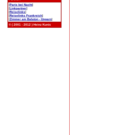
[
Paris bei Nacht
]
[
Linkpartner
]
[
Reiselinks
]
[
Reiselinks Frankreich
]
[
Zimmer am Balaton - Ungarn
]
© ( 2001 - 2012 ) Heinz Kunis