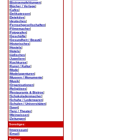
[
Bistroempfehlungen
]
[
Bücher / Verlage
]
[
Cafes
]
[
Delikatessen
]
[
Detektive
]
[
deutsches
]
[
Fernsehgesellschaften
]
[
Filmemacher
]
[
Fotografen
]
[
Geschäfte
]
[
Gesundheit / Beauté
]
[
Historisches
]
[
Hostels
]
[
Hotels
]
[
jüdisches
]
[
Juweliere
]
[
Kochkurse
]
[
Kunst / Kultur
]
[
Mode
]
[
Modelagenturen
]
[
Museen / Monumente
]
[
Musik
]
[
Organisationen
]
[
Religiöses
]
[
Restaurants & Bistros
]
[
Schokoladenmacher
]
[
Schuhe / Lederwaren
]
[
Schulen / Universitäten
]
[
Sport
]
[
Tanz / Theater
]
[
Weinwissen
]
[
Zeitungen
]
Sonstiges:
[
Impressum
]
[
Email
]
Partner: