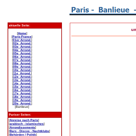
aktuelle Seite:
um
[
Home
]
[
Paris-France
]
[
01er Arrond.
]
[
02e Arrond.
]
[
03e Arrond.
]
[
04e Arrond.
]
[
05e Arrond.
]
[
06e Arrond.
]
[
07e Arrond.
]
[
08e Arrond.
]
[
09e Arrond.
]
[
10e Arrond.
]
[
11e Arrond.
]
[
12e Arrond.
]
[
13e Arrond.
]
[
14e Arrond.
]
[
15e Arrond.
]
[
16e Arrond.
]
[
17e Arrond.
]
[
18e Arrond.
]
[
19e Arrond.
]
[
20e Arrond.
]
[Banlieue]
Pariser Seiten:
[
Anreise nach Paris
]
[
arabisch - islamisches
]
[
Arrondissements
]
[
Bars - Discos - Nachtklubs
]
[
Behörden / Politik
]