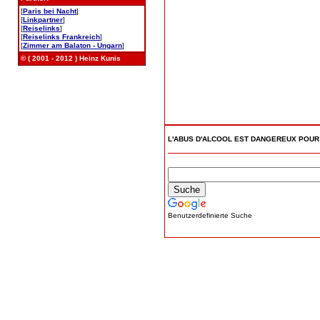
[
Paris bei Nacht
]
[
Linkpartner
]
[
Reiselinks
]
[
Reiselinks Frankreich
]
[
Zimmer am Balaton - Ungarn
]
© ( 2001 - 2012 ) Heinz Kunis
L'ABUS D'ALCOOL EST DANGEREUX POU
Benutzerdefinierte Suche