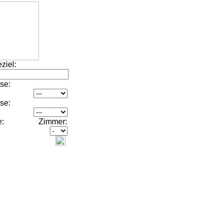
ziel:
se:
se:
e:
Zimmer: